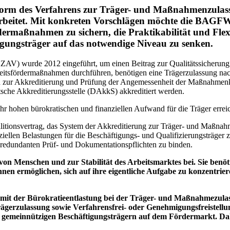
eform des Verfahrens zur Träger- und Maßnahmenzulas
beitet. Mit konkreten Vorschlägen möchte die BAGFW 
rmaßnahmen zu sichern, die Praktikabilität und Flexibi
igungsträger auf das notwendige Niveau zu senken.
V) wurde 2012 eingeführt, um einen Beitrag zur Qualitätssicherung in
Arbeitsfördermaßnahmen durchführen, benötigen eine Trägerzulassung 
zur Akkreditierung und Prüfung der Angemessenheit der Maßnahmenko
sche Akkreditierungsstelle (DAkkS) akkreditiert werden.
ehr hohen bürokratischen und finanziellen Aufwand für die Träger erre
ionsvertrag, das System der Akkreditierung zur Träger- und Maßnahme
iellen Belastungen für die Beschäftigungs- und Qualifizierungsträger z
n redundanten Prüf- und Dokumentationspflichten zu binden.
on Menschen und zur Stabilität des Arbeitsmarktes bei. Sie benöti
nen ermöglichen, sich auf ihre eigentliche Aufgabe zu konzentrie
 mit der Bürokratieentlastung bei der Träger- und Maßnahmezula
e Trägerzulassung sowie Verfahrensfrei- oder Genehmigungsfreiste
von gemeinnützigen Beschäftigungsträgern auf dem Fördermarkt. D