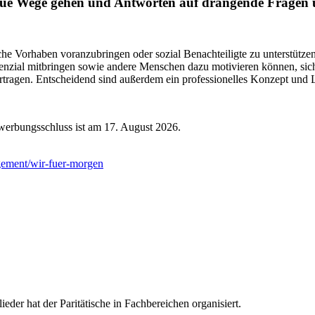
ue Wege gehen und Antworten auf drängende Fragen uns
he Vorhaben voranzubringen oder sozial Benachteiligte zu unterstützen
enzial mitbringen sowie andere Menschen dazu motivieren können, sich
tragen. Entscheidend sind außerdem ein professionelles Konzept und L
erbungsschluss ist am 17. August 2026.
gement/wir-fuer-morgen
ieder hat der Paritätische in Fachbereichen organisiert.