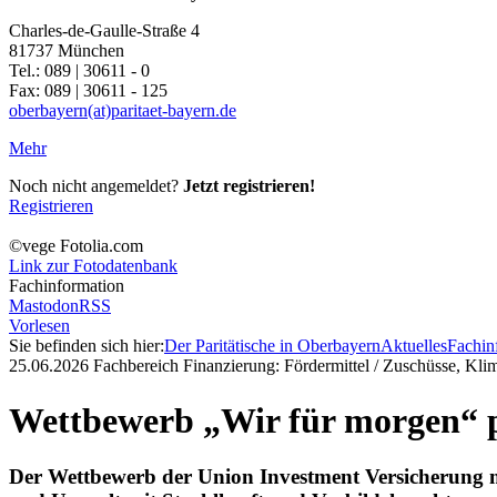
Charles-de-Gaulle-Straße 4
81737 München
Tel.: 089 | 30611 - 0
Fax: 089 | 30611 - 125
oberbayern(at)paritaet-bayern.de
Mehr
Noch nicht angemeldet?
Jetzt registrieren!
Registrieren
©vege Fotolia.com
Link zur Fotodatenbank
Fachinformation
Mastodon
RSS
Vorlesen
Sie befinden sich hier:
Der Paritätische in Oberbayern
Aktuelles
Fachin
25.06.2026
Fachbereich Finanzierung: Fördermittel / Zuschüsse, Kli
Wettbewerb „Wir für morgen“ pr
Der Wettbewerb der Union Investment Versicherung mi