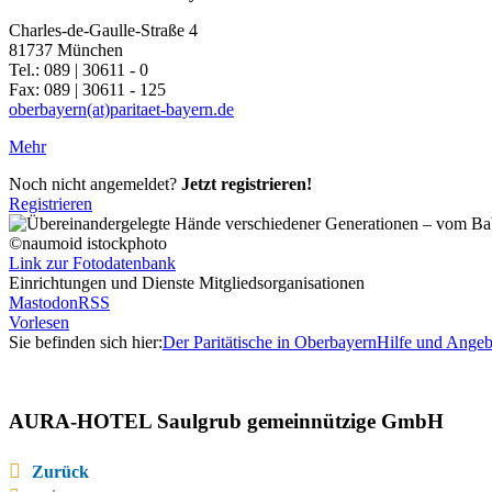
Charles-de-Gaulle-Straße 4
81737 München
Tel.: 089 | 30611 - 0
Fax: 089 | 30611 - 125
oberbayern(at)paritaet-bayern.de
Mehr
Noch nicht angemeldet?
Jetzt registrieren!
Registrieren
©naumoid istockphoto
Link zur Fotodatenbank
Einrichtungen und Dienste Mitgliedsorganisationen
Mastodon
RSS
Vorlesen
Sie befinden sich hier:
Der Paritätische in Oberbayern
Hilfe und Angeb
AURA-HOTEL Saulgrub gemeinnützige GmbH
Zurück