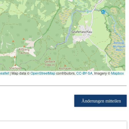
eaflet
|
Map data ©
OpenStreetMap
contributors,
CC-BY-SA
, Imagery ©
Mapbox
Änderungen mitteilen