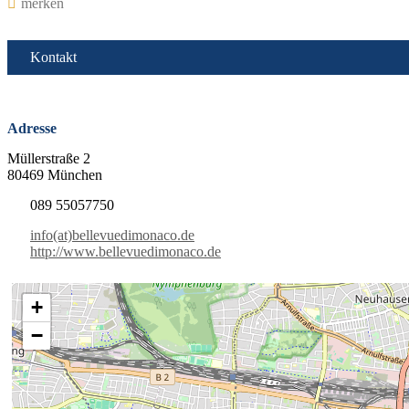
merken
Kontakt
Adresse
Müllerstraße 2
80469 München
089 55057750
info(at)bellevuedimonaco.de
http://www.bellevuedimonaco.de
+
−