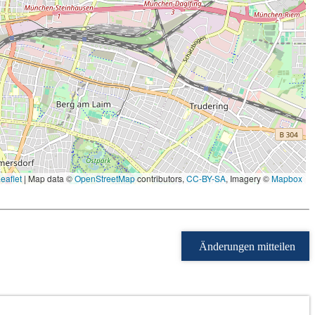
eaflet
|
Map data ©
OpenStreetMap
contributors,
CC-BY-SA
, Imagery ©
Mapbox
Änderungen mitteilen