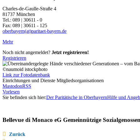
Charles-de-Gaulle-Straße 4
81737 München
Tel.: 089 | 30611 - 0
Fax: 089 | 30611 - 125
oberbayern(at)paritaet-bayern.de
Mehr
Noch nicht angemeldet?
Jetzt registrieren!
Registrieren
©naumoid istockphoto
Link zur Fotodatenbank
Einrichtungen und Dienste Mitgliedsorganisationen
Mastodon
RSS
Vorlesen
Sie befinden sich hier:
Der Paritätische in Oberbayern
Hilfe und Angeb
Bellevue di Monaco eG Gemeinnützige Sozialgenossen
Zurück