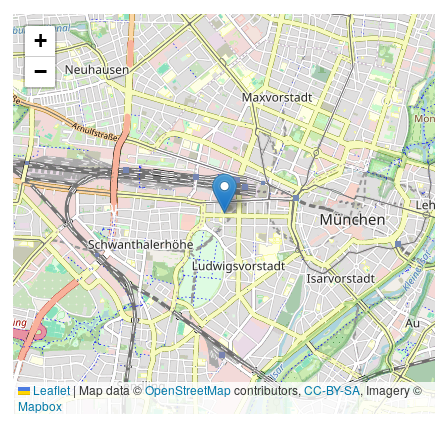
+
−
Leaflet
|
Map data ©
OpenStreetMap
contributors,
CC-BY-SA
, Imagery ©
Mapbox