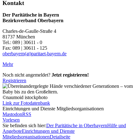
Kontakt
Der Paritätische in Bayern
Bezirksverband Oberbayern
Charles-de-Gaulle-Straße 4
81737 München
Tel.: 089 | 30611 - 0
Fax: 089 | 30611 - 125
oberbayern(at)paritaet-bayern.de
Mehr
Noch nicht angemeldet?
Jetzt registrieren!
Registrieren
©naumoid istockphoto
Link zur Fotodatenbank
Einrichtungen und Dienste Mitgliedsorganisationen
Mastodon
RSS
Vorlesen
Sie befinden sich hier:
Der Paritätische in Oberbayern
Hilfe und
Angebote
Einrichtungen und Dienste
Mitgliedsorganisationen
Detailseite