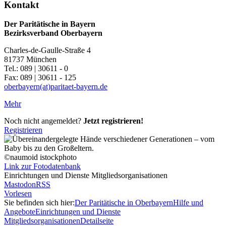
Kontakt
Der Paritätische in Bayern
Bezirksverband Oberbayern
Charles-de-Gaulle-Straße 4
81737 München
Tel.: 089 | 30611 - 0
Fax: 089 | 30611 - 125
oberbayern(at)paritaet-bayern.de
Mehr
Noch nicht angemeldet?
Jetzt registrieren!
Registrieren
©naumoid istockphoto
Link zur Fotodatenbank
Einrichtungen und Dienste Mitgliedsorganisationen
Mastodon
RSS
Vorlesen
Sie befinden sich hier:
Der Paritätische in Oberbayern
Hilfe und
Angebote
Einrichtungen und Dienste
Mitgliedsorganisationen
Detailseite