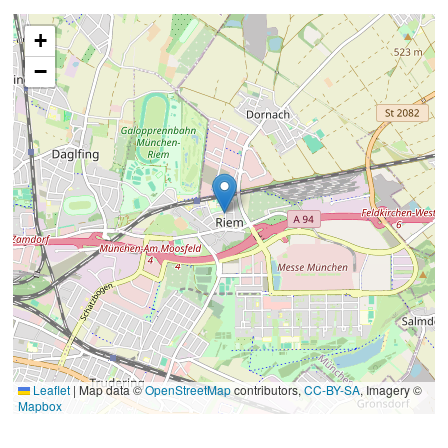
+
−
Leaflet
|
Map data ©
OpenStreetMap
contributors,
CC-BY-SA
, Imagery ©
Mapbox