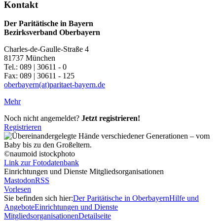
Kontakt
Der Paritätische in Bayern
Bezirksverband Oberbayern
Charles-de-Gaulle-Straße 4
81737 München
Tel.: 089 | 30611 - 0
Fax: 089 | 30611 - 125
oberbayern(at)paritaet-bayern.de
Mehr
Noch nicht angemeldet?
Jetzt registrieren!
Registrieren
©naumoid istockphoto
Link zur Fotodatenbank
Einrichtungen und Dienste Mitgliedsorganisationen
Mastodon
RSS
Vorlesen
Sie befinden sich hier:
Der Paritätische in Oberbayern
Hilfe und
Angebote
Einrichtungen und Dienste
Mitgliedsorganisationen
Detailseite