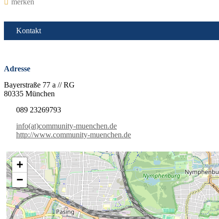
merken
Kontakt
Adresse
Bayerstraße 77 a // RG
80335 München
089 23269793
info(at)community-muenchen.de
http://www.community-muenchen.de
+
−