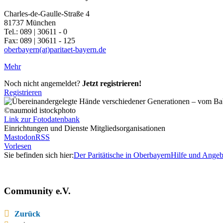
Charles-de-Gaulle-Straße 4
81737 München
Tel.: 089 | 30611 - 0
Fax: 089 | 30611 - 125
oberbayern(at)paritaet-bayern.de
Mehr
Noch nicht angemeldet?
Jetzt registrieren!
Registrieren
©naumoid istockphoto
Link zur Fotodatenbank
Einrichtungen und Dienste Mitgliedsorganisationen
Mastodon
RSS
Vorlesen
Sie befinden sich hier:
Der Paritätische in Oberbayern
Hilfe und Angeb
Community e.V.
Zurück