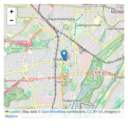
+
−
Leaflet
|
Map data ©
OpenStreetMap
contributors,
CC-BY-SA
, Imagery ©
Mapbox