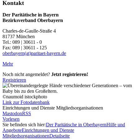
Kontakt
Der Paritätische in Bayern
Bezirksverband Oberbayern
Charles-de-Gaulle-Straße 4
81737 München
Tel.: 089 | 30611 - 0
Fax: 089 | 30611 - 125
oberbayern(at)paritaet-bayern.de
Mehr
Noch nicht angemeldet?
Jetzt registrieren!
Registrieren
©naumoid istockphoto
Link zur Fotodatenbank
Einrichtungen und Dienste Mitgliedsorganisationen
Mastodon
RSS
Vorlesen
Sie befinden sich hier:
Der Paritätische in Oberbayern
Hilfe und
Angebote
Einrichtungen und Dienste
Mitgliedsorganisationen
Detailseite