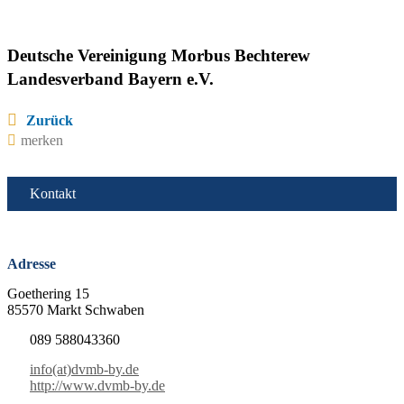
Deutsche Vereinigung Morbus Bechterew
Landesverband Bayern e.V.
Zurück
merken
Kontakt
Adresse
Goethering 15
85570 Markt Schwaben
089 588043360
info(at)dvmb-by.de
http://www.dvmb-by.de