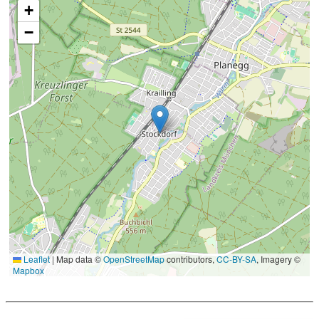
+
−
Leaflet
|
Map data ©
OpenStreetMap
contributors,
CC-BY-SA
, Imagery ©
Mapbox