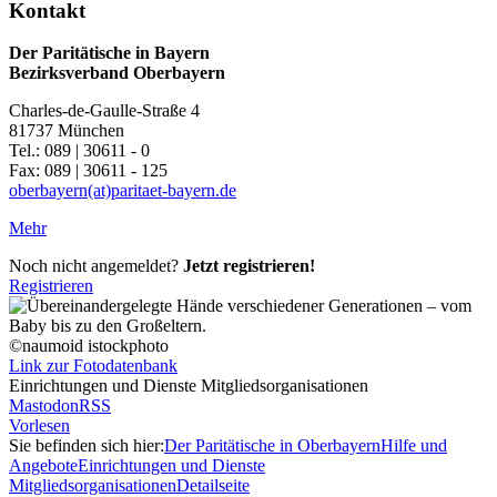
Kontakt
Der Paritätische in Bayern
Bezirksverband Oberbayern
Charles-de-Gaulle-Straße 4
81737 München
Tel.: 089 | 30611 - 0
Fax: 089 | 30611 - 125
oberbayern(at)paritaet-bayern.de
Mehr
Noch nicht angemeldet?
Jetzt registrieren!
Registrieren
©naumoid istockphoto
Link zur Fotodatenbank
Einrichtungen und Dienste Mitgliedsorganisationen
Mastodon
RSS
Vorlesen
Sie befinden sich hier:
Der Paritätische in Oberbayern
Hilfe und
Angebote
Einrichtungen und Dienste
Mitgliedsorganisationen
Detailseite