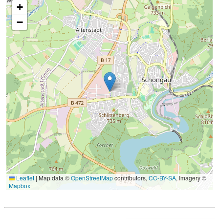
+
−
Leaflet
|
Map data ©
OpenStreetMap
contributors,
CC-BY-SA
, Imagery ©
Mapbox