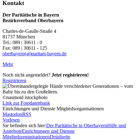
Kontakt
Der Paritätische in Bayern
Bezirksverband Oberbayern
Charles-de-Gaulle-Straße 4
81737 München
Tel.: 089 | 30611 - 0
Fax: 089 | 30611 - 125
oberbayern(at)paritaet-bayern.de
Mehr
Noch nicht angemeldet?
Jetzt registrieren!
Registrieren
©naumoid istockphoto
Link zur Fotodatenbank
Einrichtungen und Dienste Mitgliedsorganisationen
Mastodon
RSS
Vorlesen
Sie befinden sich hier:
Der Paritätische in Oberbayern
Hilfe und
Angebote
Einrichtungen und Dienste
Mitgliedsorganisationen
Detailseite