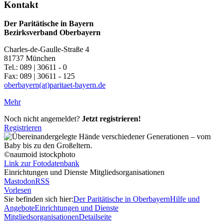
Kontakt
Der Paritätische in Bayern
Bezirksverband Oberbayern
Charles-de-Gaulle-Straße 4
81737 München
Tel.: 089 | 30611 - 0
Fax: 089 | 30611 - 125
oberbayern(at)paritaet-bayern.de
Mehr
Noch nicht angemeldet?
Jetzt registrieren!
Registrieren
©naumoid istockphoto
Link zur Fotodatenbank
Einrichtungen und Dienste Mitgliedsorganisationen
Mastodon
RSS
Vorlesen
Sie befinden sich hier:
Der Paritätische in Oberbayern
Hilfe und
Angebote
Einrichtungen und Dienste
Mitgliedsorganisationen
Detailseite