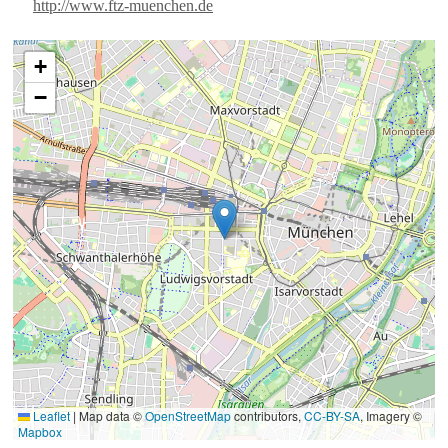
http://www.ftz-muenchen.de
+
−
Leaflet
|
Map data ©
OpenStreetMap
contributors,
CC-BY-SA
, Imagery ©
Mapbox