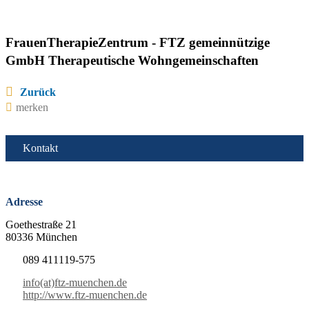
FrauenTherapieZentrum - FTZ gemeinnützige
GmbH Therapeutische Wohngemeinschaften
Zurück
merken
Kontakt
Adresse
Goethestraße 21
80336 München
089 411119-575
info(at)ftz-muenchen.de
http://www.ftz-muenchen.de