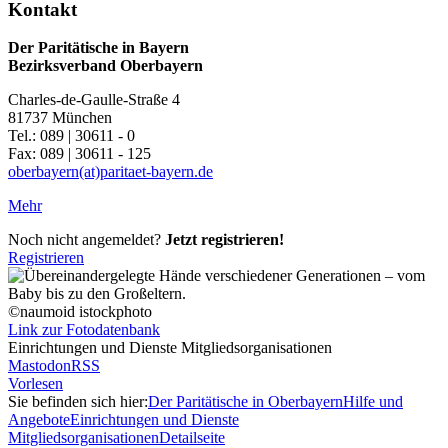
Kontakt
Der Paritätische in Bayern
Bezirksverband Oberbayern
Charles-de-Gaulle-Straße 4
81737 München
Tel.: 089 | 30611 - 0
Fax: 089 | 30611 - 125
oberbayern(at)paritaet-bayern.de
Mehr
Noch nicht angemeldet?
Jetzt registrieren!
Registrieren
©naumoid istockphoto
Link zur Fotodatenbank
Einrichtungen und Dienste Mitgliedsorganisationen
Mastodon
RSS
Vorlesen
Sie befinden sich hier:
Der Paritätische in Oberbayern
Hilfe und
Angebote
Einrichtungen und Dienste
Mitgliedsorganisationen
Detailseite