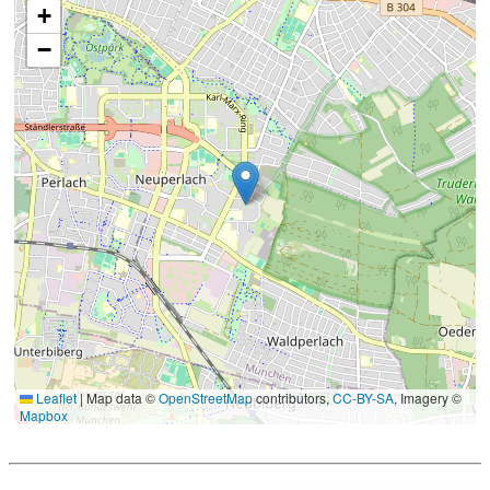
+
−
Leaflet
|
Map data ©
OpenStreetMap
contributors,
CC-BY-SA
, Imagery ©
Mapbox