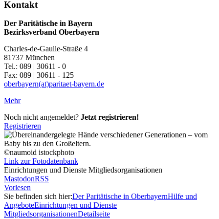
Kontakt
Der Paritätische in Bayern
Bezirksverband Oberbayern
Charles-de-Gaulle-Straße 4
81737 München
Tel.: 089 | 30611 - 0
Fax: 089 | 30611 - 125
oberbayern(at)paritaet-bayern.de
Mehr
Noch nicht angemeldet?
Jetzt registrieren!
Registrieren
©naumoid istockphoto
Link zur Fotodatenbank
Einrichtungen und Dienste Mitgliedsorganisationen
Mastodon
RSS
Vorlesen
Sie befinden sich hier:
Der Paritätische in Oberbayern
Hilfe und
Angebote
Einrichtungen und Dienste
Mitgliedsorganisationen
Detailseite