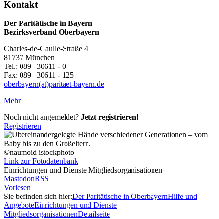
Kontakt
Der Paritätische in Bayern
Bezirksverband Oberbayern
Charles-de-Gaulle-Straße 4
81737 München
Tel.: 089 | 30611 - 0
Fax: 089 | 30611 - 125
oberbayern(at)paritaet-bayern.de
Mehr
Noch nicht angemeldet?
Jetzt registrieren!
Registrieren
©naumoid istockphoto
Link zur Fotodatenbank
Einrichtungen und Dienste Mitgliedsorganisationen
Mastodon
RSS
Vorlesen
Sie befinden sich hier:
Der Paritätische in Oberbayern
Hilfe und
Angebote
Einrichtungen und Dienste
Mitgliedsorganisationen
Detailseite