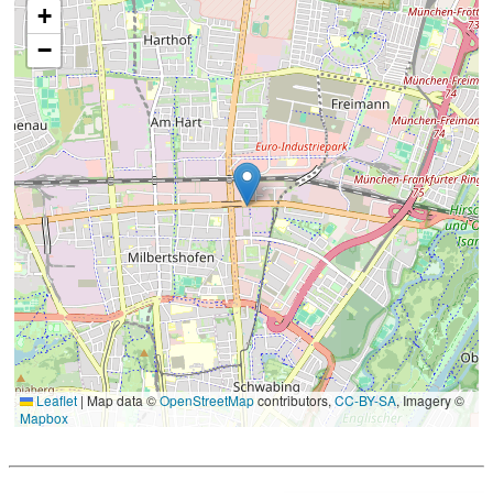
+
−
Leaflet
|
Map data ©
OpenStreetMap
contributors,
CC-BY-SA
, Imagery ©
Mapbox