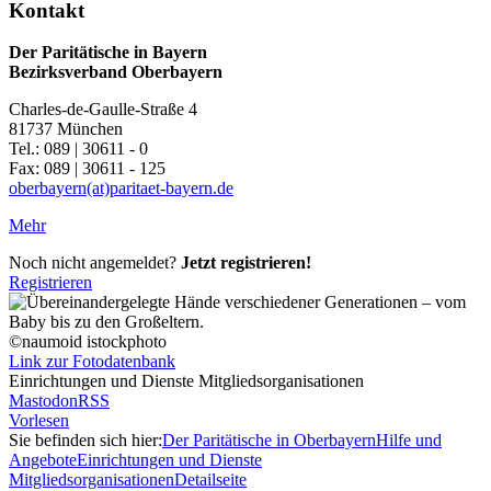
Kontakt
Der Paritätische in Bayern
Bezirksverband Oberbayern
Charles-de-Gaulle-Straße 4
81737 München
Tel.: 089 | 30611 - 0
Fax: 089 | 30611 - 125
oberbayern(at)paritaet-bayern.de
Mehr
Noch nicht angemeldet?
Jetzt registrieren!
Registrieren
©naumoid istockphoto
Link zur Fotodatenbank
Einrichtungen und Dienste Mitgliedsorganisationen
Mastodon
RSS
Vorlesen
Sie befinden sich hier:
Der Paritätische in Oberbayern
Hilfe und
Angebote
Einrichtungen und Dienste
Mitgliedsorganisationen
Detailseite