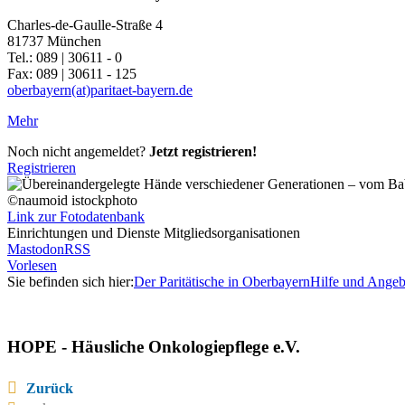
Charles-de-Gaulle-Straße 4
81737 München
Tel.: 089 | 30611 - 0
Fax: 089 | 30611 - 125
oberbayern(at)paritaet-bayern.de
Mehr
Noch nicht angemeldet?
Jetzt registrieren!
Registrieren
©naumoid istockphoto
Link zur Fotodatenbank
Einrichtungen und Dienste Mitgliedsorganisationen
Mastodon
RSS
Vorlesen
Sie befinden sich hier:
Der Paritätische in Oberbayern
Hilfe und Angeb
HOPE - Häusliche Onkologiepflege e.V.
Zurück