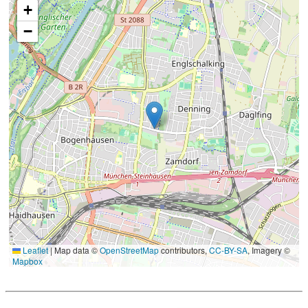
+
−
Leaflet
|
Map data ©
OpenStreetMap
contributors,
CC-BY-SA
, Imagery ©
Mapbox