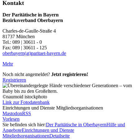
Kontakt
Der Paritätische in Bayern
Bezirksverband Oberbayern
Charles-de-Gaulle-Straße 4
81737 München
Tel.: 089 | 30611 - 0
Fax: 089 | 30611 - 125
oberbayern(at)paritaet-bayern.de
Mehr
Noch nicht angemeldet?
Jetzt registrieren!
Registrieren
©naumoid istockphoto
Link zur Fotodatenbank
Einrichtungen und Dienste Mitgliedsorganisationen
Mastodon
RSS
Vorlesen
Sie befinden sich hier:
Der Paritätische in Oberbayern
Hilfe und
Angebote
Einrichtungen und Dienste
Mitgliedsorganisationen
Detailseite