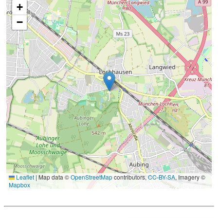
+
−
Leaflet
|
Map data ©
OpenStreetMap
contributors,
CC-BY-SA
, Imagery ©
Mapbox