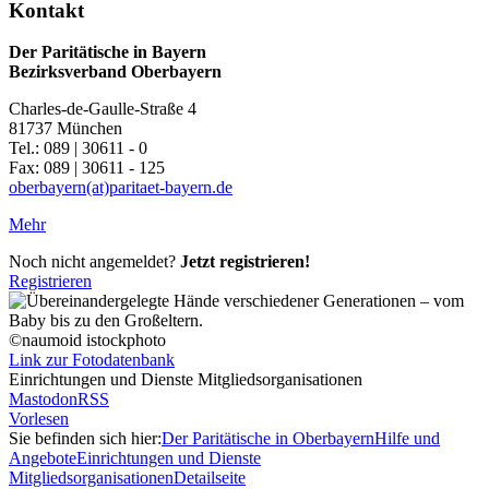
Kontakt
Der Paritätische in Bayern
Bezirksverband Oberbayern
Charles-de-Gaulle-Straße 4
81737 München
Tel.: 089 | 30611 - 0
Fax: 089 | 30611 - 125
oberbayern(at)paritaet-bayern.de
Mehr
Noch nicht angemeldet?
Jetzt registrieren!
Registrieren
©naumoid istockphoto
Link zur Fotodatenbank
Einrichtungen und Dienste Mitgliedsorganisationen
Mastodon
RSS
Vorlesen
Sie befinden sich hier:
Der Paritätische in Oberbayern
Hilfe und
Angebote
Einrichtungen und Dienste
Mitgliedsorganisationen
Detailseite