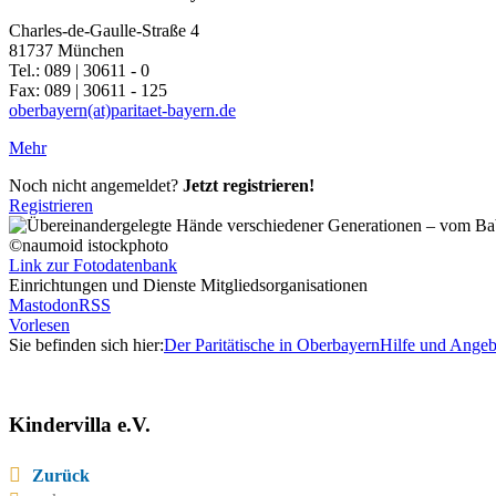
Charles-de-Gaulle-Straße 4
81737 München
Tel.: 089 | 30611 - 0
Fax: 089 | 30611 - 125
oberbayern(at)paritaet-bayern.de
Mehr
Noch nicht angemeldet?
Jetzt registrieren!
Registrieren
©naumoid istockphoto
Link zur Fotodatenbank
Einrichtungen und Dienste Mitgliedsorganisationen
Mastodon
RSS
Vorlesen
Sie befinden sich hier:
Der Paritätische in Oberbayern
Hilfe und Angeb
Kindervilla e.V.
Zurück