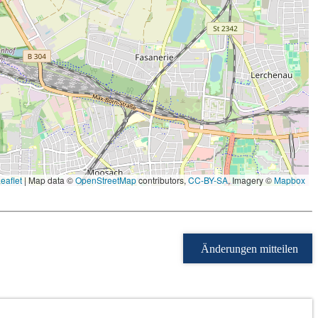
eaflet
|
Map data ©
OpenStreetMap
contributors,
CC-BY-SA
, Imagery ©
Mapbox
Änderungen mitteilen