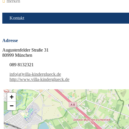
merken
Kontakt
Adresse
Augustenfelder Straße 31
80999 München
089 8132321
info(at)villa-kinderglueck.de
http://www.villa-kinderglueck.de
+
−