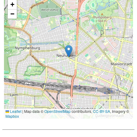
+
−
Leaflet
|
Map data ©
OpenStreetMap
contributors,
CC-BY-SA
, Imagery ©
Mapbox