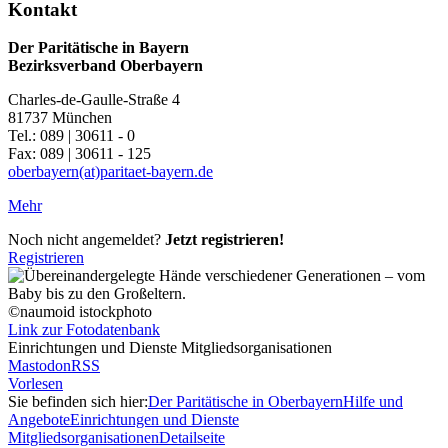
Kontakt
Der Paritätische in Bayern
Bezirksverband Oberbayern
Charles-de-Gaulle-Straße 4
81737 München
Tel.: 089 | 30611 - 0
Fax: 089 | 30611 - 125
oberbayern(at)paritaet-bayern.de
Mehr
Noch nicht angemeldet?
Jetzt registrieren!
Registrieren
©naumoid istockphoto
Link zur Fotodatenbank
Einrichtungen und Dienste Mitgliedsorganisationen
Mastodon
RSS
Vorlesen
Sie befinden sich hier:
Der Paritätische in Oberbayern
Hilfe und
Angebote
Einrichtungen und Dienste
Mitgliedsorganisationen
Detailseite