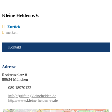
Kleine Helden e.V.
Zurück
merken
Kontakt
Adresse
Rotkreuzplatz 8
80634 München
089 18970122
info(at)stiftungkleinehelden.de
http://www.kleine-helden-ev.de