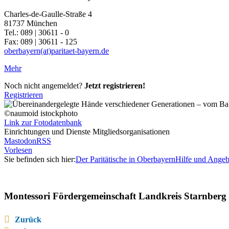
Charles-de-Gaulle-Straße 4
81737 München
Tel.: 089 | 30611 - 0
Fax: 089 | 30611 - 125
oberbayern(at)paritaet-bayern.de
Mehr
Noch nicht angemeldet?
Jetzt registrieren!
Registrieren
©naumoid istockphoto
Link zur Fotodatenbank
Einrichtungen und Dienste Mitgliedsorganisationen
Mastodon
RSS
Vorlesen
Sie befinden sich hier:
Der Paritätische in Oberbayern
Hilfe und Angeb
Montessori Fördergemeinschaft Landkreis Starnberg 
Zurück