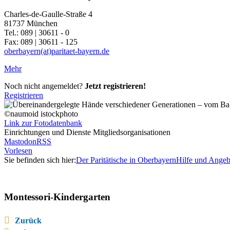
Charles-de-Gaulle-Straße 4
81737 München
Tel.: 089 | 30611 - 0
Fax: 089 | 30611 - 125
oberbayern(at)paritaet-bayern.de
Mehr
Noch nicht angemeldet?
Jetzt registrieren!
Registrieren
©naumoid istockphoto
Link zur Fotodatenbank
Einrichtungen und Dienste Mitgliedsorganisationen
Mastodon
RSS
Vorlesen
Sie befinden sich hier:
Der Paritätische in Oberbayern
Hilfe und Angeb
Montessori-Kindergarten
Zurück