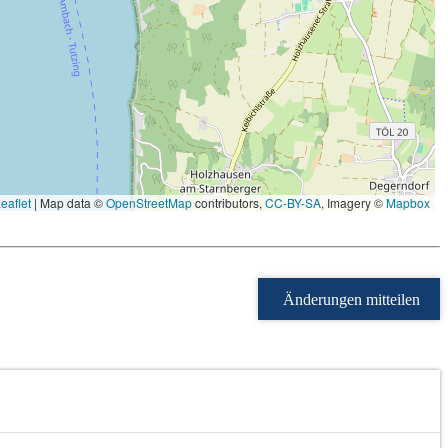
eaflet
|
Map data ©
OpenStreetMap
contributors,
CC-BY-SA
, Imagery ©
Mapbox
Änderungen mitteilen