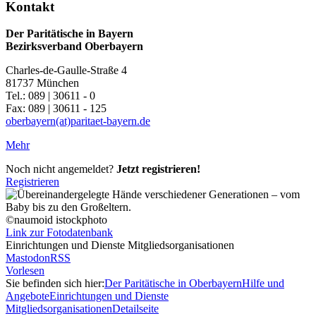
Kontakt
Der Paritätische in Bayern
Bezirksverband Oberbayern
Charles-de-Gaulle-Straße 4
81737 München
Tel.: 089 | 30611 - 0
Fax: 089 | 30611 - 125
oberbayern(at)paritaet-bayern.de
Mehr
Noch nicht angemeldet?
Jetzt registrieren!
Registrieren
©naumoid istockphoto
Link zur Fotodatenbank
Einrichtungen und Dienste Mitgliedsorganisationen
Mastodon
RSS
Vorlesen
Sie befinden sich hier:
Der Paritätische in Oberbayern
Hilfe und
Angebote
Einrichtungen und Dienste
Mitgliedsorganisationen
Detailseite