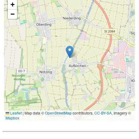
+
−
Leaflet
|
Map data ©
OpenStreetMap
contributors,
CC-BY-SA
, Imagery ©
Mapbox