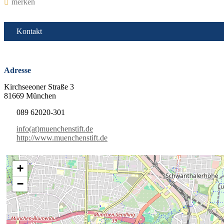
merken
Kontakt
Adresse
Kirchseeoner Straße 3
81669 München
089 62020-301
info(at)muenchenstift.de
http://www.muenchenstift.de
+
−