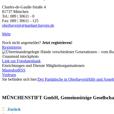
Charles-de-Gaulle-Straße 4
81737 München
Tel.: 089 | 30611 - 0
Fax: 089 | 30611 - 125
oberbayern(at)paritaet-bayern.de
Mehr
Noch nicht angemeldet?
Jetzt registrieren!
Registrieren
©naumoid istockphoto
Link zur Fotodatenbank
Einrichtungen und Dienste Mitgliedsorganisationen
Mastodon
RSS
Vorlesen
Sie befinden sich hier:
Der Paritätische in Oberbayern
Hilfe und Angeb
MÜNCHENSTIFT GmbH, Gemeinnützige Gesellschaft d
Zurück