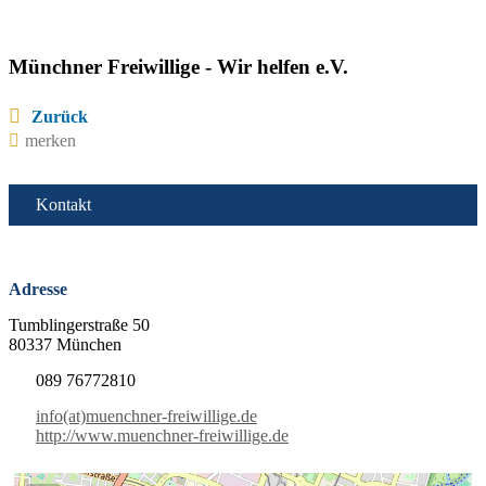
Münchner Freiwillige - Wir helfen e.V.
Zurück
merken
Kontakt
Adresse
Tumblingerstraße 50
80337 München
089 76772810
info(at)muenchner-freiwillige.de
http://www.muenchner-freiwillige.de