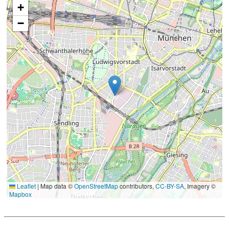
+
−
Leaflet
|
Map data ©
OpenStreetMap
contributors,
CC-BY-SA
, Imagery ©
Mapbox