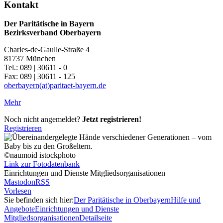
Kontakt
Der Paritätische in Bayern
Bezirksverband Oberbayern
Charles-de-Gaulle-Straße 4
81737 München
Tel.: 089 | 30611 - 0
Fax: 089 | 30611 - 125
oberbayern(at)paritaet-bayern.de
Mehr
Noch nicht angemeldet?
Jetzt registrieren!
Registrieren
©naumoid istockphoto
Link zur Fotodatenbank
Einrichtungen und Dienste Mitgliedsorganisationen
Mastodon
RSS
Vorlesen
Sie befinden sich hier:
Der Paritätische in Oberbayern
Hilfe und
Angebote
Einrichtungen und Dienste
Mitgliedsorganisationen
Detailseite