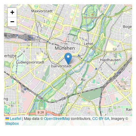
+
−
Leaflet
|
Map data ©
OpenStreetMap
contributors,
CC-BY-SA
, Imagery ©
Mapbox