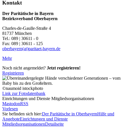
Kontakt
Der Paritätische in Bayern
Bezirksverband Oberbayern
Charles-de-Gaulle-Straße 4
81737 München
Tel.: 089 | 30611 - 0
Fax: 089 | 30611 - 125
oberbayern(at)paritaet-bayern.de
Mehr
Noch nicht angemeldet?
Jetzt registrieren!
Registrieren
©naumoid istockphoto
Link zur Fotodatenbank
Einrichtungen und Dienste Mitgliedsorganisationen
Mastodon
RSS
Vorlesen
Sie befinden sich hier:
Der Paritätische in Oberbayern
Hilfe und
Angebote
Einrichtungen und Dienste
Mitgliedsorganisationen
Detailseite