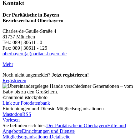
Kontakt
Der Paritätische in Bayern
Bezirksverband Oberbayern
Charles-de-Gaulle-Straße 4
81737 München
Tel.: 089 | 30611 - 0
Fax: 089 | 30611 - 125
oberbayern(at)paritaet-bayern.de
Mehr
Noch nicht angemeldet?
Jetzt registrieren!
Registrieren
©naumoid istockphoto
Link zur Fotodatenbank
Einrichtungen und Dienste Mitgliedsorganisationen
Mastodon
RSS
Vorlesen
Sie befinden sich hier:
Der Paritätische in Oberbayern
Hilfe und
Angebote
Einrichtungen und Dienste
Mitgliedsorganisationen
Detailseite