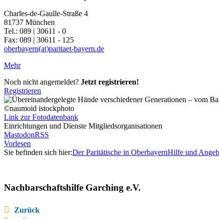
Charles-de-Gaulle-Straße 4
81737 München
Tel.: 089 | 30611 - 0
Fax: 089 | 30611 - 125
oberbayern(at)paritaet-bayern.de
Mehr
Noch nicht angemeldet?
Jetzt registrieren!
Registrieren
©naumoid istockphoto
Link zur Fotodatenbank
Einrichtungen und Dienste Mitgliedsorganisationen
Mastodon
RSS
Vorlesen
Sie befinden sich hier:
Der Paritätische in Oberbayern
Hilfe und Angeb
Nachbarschaftshilfe Garching e.V.
Zurück