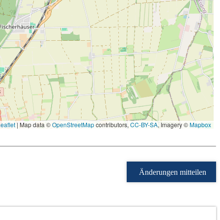
eaflet
|
Map data ©
OpenStreetMap
contributors,
CC-BY-SA
, Imagery ©
Mapbox
Änderungen mitteilen