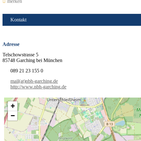
merken
Kontakt
Adresse
Telschowstrasse 5
85748 Garching bei München
089 21 23 155 0
mail(at)nbh-garching.de
http://www.nbh-garching.de
+
−