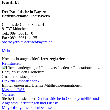
Kontakt
Der Paritätische in Bayern
Bezirksverband Oberbayern
Charles-de-Gaulle-Straße 4
81737 München
Tel.: 089 | 30611 - 0
Fax: 089 | 30611 - 125
oberbayern(at)paritaet-bayern.de
Mehr
Noch nicht angemeldet?
Jetzt registrieren!
Registrieren
©naumoid istockphoto
Link zur Fotodatenbank
Einrichtungen und Dienste Mitgliedsorganisationen
Mastodon
RSS
Vorlesen
Sie befinden sich hier:
Der Paritätische in Oberbayern
Hilfe und
Angebote
Einrichtungen und Dienste
Mitgliedsorganisationen
Detailseite