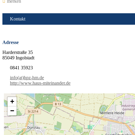
merken
Kontakt
Adresse
Harderstraße 35
85049 Ingolstadt
0841 35923
info(at)hpz-hm.de
http://www.haus-miteinander.de
+
−