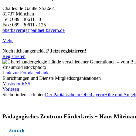
Charles-de-Gaulle-Straße 4
81737 München
Tel.: 089 | 30611 - 0
Fax: 089 | 30611 - 125
oberbayern(at)paritaet-bayern.de
Mehr
Noch nicht angemeldet?
Jetzt registrieren!
Registrieren
©naumoid istockphoto
Link zur Fotodatenbank
Einrichtungen und Dienste Mitgliedsorganisationen
Mastodon
RSS
Vorlesen
Sie befinden sich hier:
Der Paritätische in Oberbayern
Hilfe und Angeb
Pädagogisches Zentrum Förderkreis + Haus Mitein
Zurück