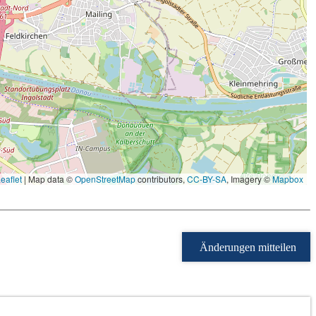
eaflet
|
Map data ©
OpenStreetMap
contributors,
CC-BY-SA
, Imagery ©
Mapbox
Änderungen mitteilen