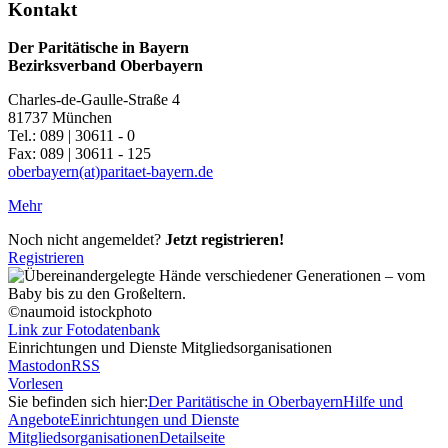
Kontakt
Der Paritätische in Bayern
Bezirksverband Oberbayern
Charles-de-Gaulle-Straße 4
81737 München
Tel.: 089 | 30611 - 0
Fax: 089 | 30611 - 125
oberbayern(at)paritaet-bayern.de
Mehr
Noch nicht angemeldet?
Jetzt registrieren!
Registrieren
©naumoid istockphoto
Link zur Fotodatenbank
Einrichtungen und Dienste Mitgliedsorganisationen
Mastodon
RSS
Vorlesen
Sie befinden sich hier:
Der Paritätische in Oberbayern
Hilfe und
Angebote
Einrichtungen und Dienste
Mitgliedsorganisationen
Detailseite