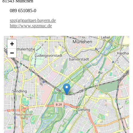
81543 München
089 651085-0
spz(at)paritaet-bayern.de
http://www.spzmuc.de
+
−