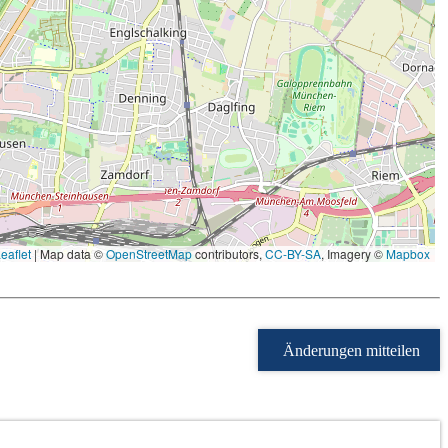
eaflet
|
Map data ©
OpenStreetMap
contributors,
CC-BY-SA
, Imagery ©
Mapbox
Änderungen mitteilen