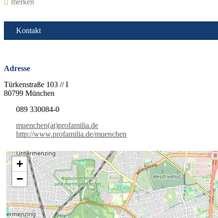
merken
Kontakt
Adresse
Türkenstraße 103 // I
80799 München
089 330084-0
muenchen(at)profamilia.de
http://www.profamilia.de/muenchen
+
−