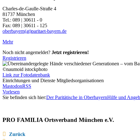
Charles-de-Gaulle-Straße 4
81737 München
Tel.: 089 | 30611 - 0
Fax: 089 | 30611 - 125
oberbayern(at)paritaet-bayern.de
Mehr
Noch nicht angemeldet?
Jetzt registrieren!
Registrieren
©naumoid istockphoto
Link zur Fotodatenbank
Einrichtungen und Dienste Mitgliedsorganisationen
Mastodon
RSS
Vorlesen
Sie befinden sich hier:
Der Paritätische in Oberbayern
Hilfe und Angeb
PRO FAMILIA Ortsverband München e.V.
Zurück