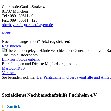
Charles-de-Gaulle-Straße 4
81737 München
Tel.: 089 | 30611 - 0
Fax: 089 | 30611 - 125
oberbayern(at)paritaet-bayern.de
Mehr
Noch nicht angemeldet?
Jetzt registrieren!
Registrieren
©naumoid istockphoto
Link zur Fotodatenbank
Einrichtungen und Dienste Mitgliedsorganisationen
Mastodon
RSS
Vorlesen
Sie befinden sich hier:
Der Paritätische in Oberbayern
Hilfe und Angeb
Sozialdienst Nachbarschaftshilfe Puchheim e.V.
Zurück