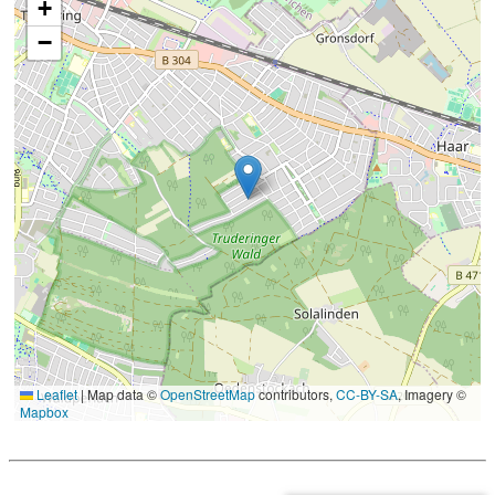
+
−
Leaflet
|
Map data ©
OpenStreetMap
contributors,
CC-BY-SA
, Imagery ©
Mapbox