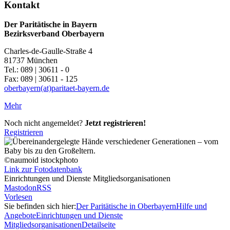
Kontakt
Der Paritätische in Bayern
Bezirksverband Oberbayern
Charles-de-Gaulle-Straße 4
81737 München
Tel.: 089 | 30611 - 0
Fax: 089 | 30611 - 125
oberbayern(at)paritaet-bayern.de
Mehr
Noch nicht angemeldet?
Jetzt registrieren!
Registrieren
©naumoid istockphoto
Link zur Fotodatenbank
Einrichtungen und Dienste Mitgliedsorganisationen
Mastodon
RSS
Vorlesen
Sie befinden sich hier:
Der Paritätische in Oberbayern
Hilfe und
Angebote
Einrichtungen und Dienste
Mitgliedsorganisationen
Detailseite