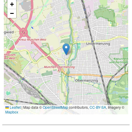
+
−
Leaflet
|
Map data ©
OpenStreetMap
contributors,
CC-BY-SA
, Imagery ©
Mapbox