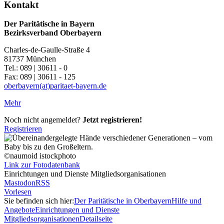
Kontakt
Der Paritätische in Bayern
Bezirksverband Oberbayern
Charles-de-Gaulle-Straße 4
81737 München
Tel.: 089 | 30611 - 0
Fax: 089 | 30611 - 125
oberbayern(at)paritaet-bayern.de
Mehr
Noch nicht angemeldet?
Jetzt registrieren!
Registrieren
©naumoid istockphoto
Link zur Fotodatenbank
Einrichtungen und Dienste Mitgliedsorganisationen
Mastodon
RSS
Vorlesen
Sie befinden sich hier:
Der Paritätische in Oberbayern
Hilfe und
Angebote
Einrichtungen und Dienste
Mitgliedsorganisationen
Detailseite