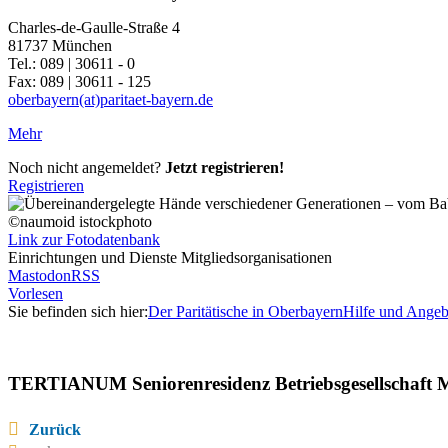
Charles-de-Gaulle-Straße 4
81737 München
Tel.: 089 | 30611 - 0
Fax: 089 | 30611 - 125
oberbayern(at)paritaet-bayern.de
Mehr
Noch nicht angemeldet?
Jetzt registrieren!
Registrieren
©naumoid istockphoto
Link zur Fotodatenbank
Einrichtungen und Dienste Mitgliedsorganisationen
Mastodon
RSS
Vorlesen
Sie befinden sich hier:
Der Paritätische in Oberbayern
Hilfe und Angeb
TERTIANUM Seniorenresidenz Betriebsgesellschaf
Zurück