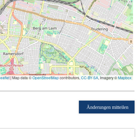
eaflet
|
Map data ©
OpenStreetMap
contributors,
CC-BY-SA
, Imagery ©
Mapbox
Änderungen mitteilen