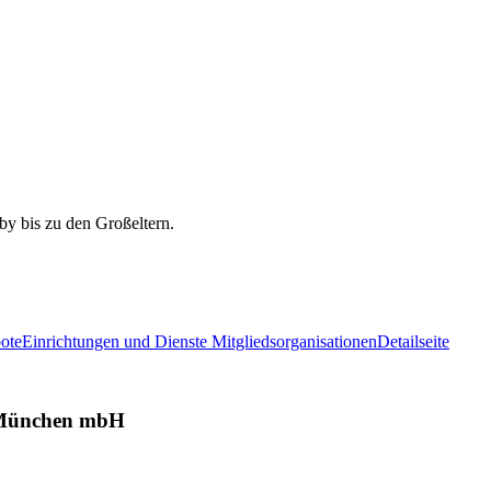
ote
Einrichtungen und Dienste Mitgliedsorganisationen
Detailseite
t München mbH