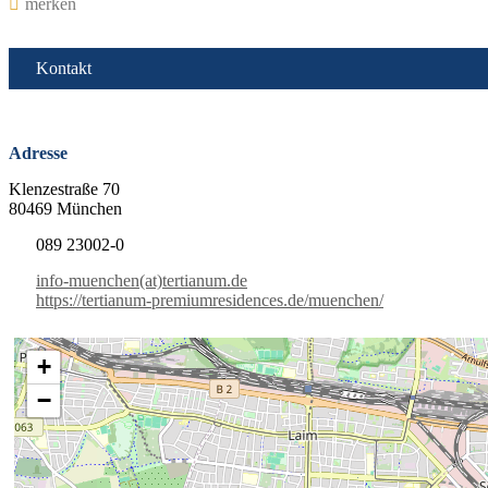
merken
Kontakt
Adresse
Klenzestraße 70
80469 München
089 23002-0
info-muenchen(at)tertianum.de
https://tertianum-premiumresidences.de/muenchen/
+
−