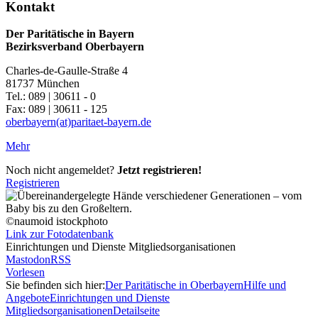
Kontakt
Der Paritätische in Bayern
Bezirksverband Oberbayern
Charles-de-Gaulle-Straße 4
81737 München
Tel.: 089 | 30611 - 0
Fax: 089 | 30611 - 125
oberbayern(at)paritaet-bayern.de
Mehr
Noch nicht angemeldet?
Jetzt registrieren!
Registrieren
©naumoid istockphoto
Link zur Fotodatenbank
Einrichtungen und Dienste Mitgliedsorganisationen
Mastodon
RSS
Vorlesen
Sie befinden sich hier:
Der Paritätische in Oberbayern
Hilfe und
Angebote
Einrichtungen und Dienste
Mitgliedsorganisationen
Detailseite