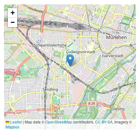
+
−
Leaflet
|
Map data ©
OpenStreetMap
contributors,
CC-BY-SA
, Imagery ©
Mapbox