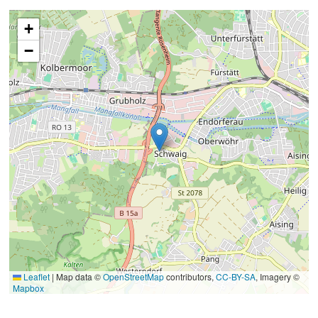
+
−
Leaflet
|
Map data ©
OpenStreetMap
contributors,
CC-BY-SA
, Imagery ©
Mapbox