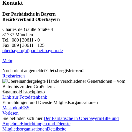
Kontakt
Der Paritätische in Bayern
Bezirksverband Oberbayern
Charles-de-Gaulle-Straße 4
81737 München
Tel.: 089 | 30611 - 0
Fax: 089 | 30611 - 125
oberbayern(at)paritaet-bayern.de
Mehr
Noch nicht angemeldet?
Jetzt registrieren!
Registrieren
©naumoid istockphoto
Link zur Fotodatenbank
Einrichtungen und Dienste Mitgliedsorganisationen
Mastodon
RSS
Vorlesen
Sie befinden sich hier:
Der Paritätische in Oberbayern
Hilfe und
Angebote
Einrichtungen und Dienste
Mitgliedsorganisationen
Detailseite