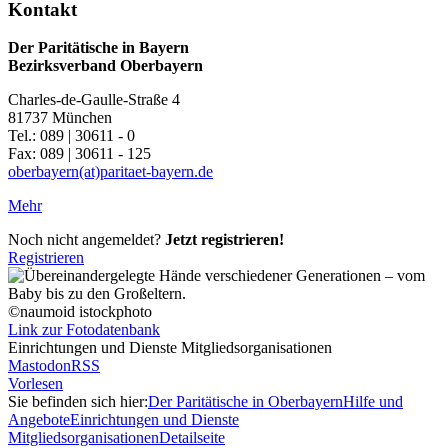
Kontakt
Der Paritätische in Bayern
Bezirksverband Oberbayern
Charles-de-Gaulle-Straße 4
81737 München
Tel.: 089 | 30611 - 0
Fax: 089 | 30611 - 125
oberbayern(at)paritaet-bayern.de
Mehr
Noch nicht angemeldet?
Jetzt registrieren!
Registrieren
©naumoid istockphoto
Link zur Fotodatenbank
Einrichtungen und Dienste Mitgliedsorganisationen
Mastodon
RSS
Vorlesen
Sie befinden sich hier:
Der Paritätische in Oberbayern
Hilfe und
Angebote
Einrichtungen und Dienste
Mitgliedsorganisationen
Detailseite