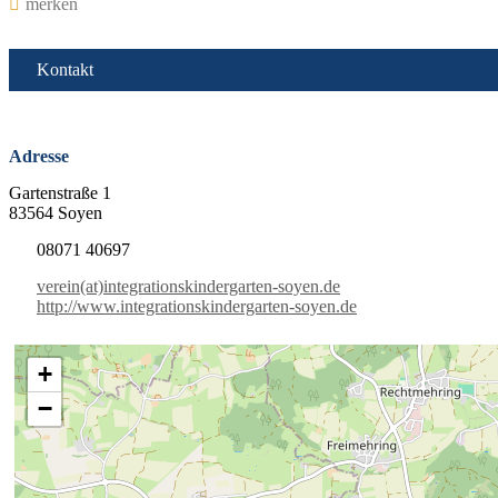
merken
Kontakt
Adresse
Gartenstraße 1
83564 Soyen
08071 40697
verein(at)integrationskindergarten-soyen.de
http://www.integrationskindergarten-soyen.de
+
−