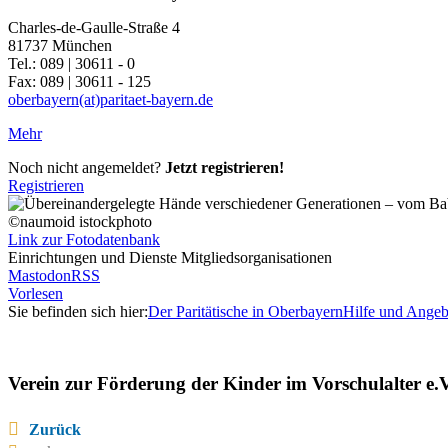
Charles-de-Gaulle-Straße 4
81737 München
Tel.: 089 | 30611 - 0
Fax: 089 | 30611 - 125
oberbayern(at)paritaet-bayern.de
Mehr
Noch nicht angemeldet?
Jetzt registrieren!
Registrieren
©naumoid istockphoto
Link zur Fotodatenbank
Einrichtungen und Dienste Mitgliedsorganisationen
Mastodon
RSS
Vorlesen
Sie befinden sich hier:
Der Paritätische in Oberbayern
Hilfe und Angeb
Verein zur Förderung der Kinder im Vorschulalter e.V
Zurück