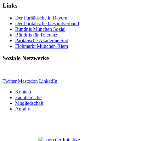
Links
Der Paritätische in Bayern
Der Paritätische Gesamtverband
Bündnis München Sozial
Bündnis für Toleranz
Paritätische Akademie Süd
Flohmarkt München-Riem
Soziale Netzwerke
Twitter
Mastodon
LinkedIn
Kontakt
Fachbereiche
Mitgliedschaft
Anfahrt