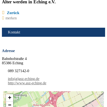
Älter werden in Eching e.V.
Zurück
merken
Kontakt
Adresse
Bahnhofstraße 4
85386 Eching
089 327142-0
info(at)asz-eching.de
http://www.asz-eching.de
+
−