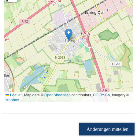
Leaflet
|
Map data ©
OpenStreetMap
contributors,
CC-BY-SA
, Imagery ©
Mapbox
Änderungen mitteilen