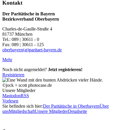
Kontakt
Der Paritätische in Bayern
Bezirksverband Oberbayern
Charles-de-Gaulle-Straße 4
81737 München
Tel.: 089 | 30611 - 0
Fax: 089 | 30611 - 125
oberbayern(at)paritaet-bayern.de
Mehr
Noch nicht angemeldet?
Jetzt registrieren!
Registrieren
©jock + scott photocase.de
Unsere Mitglieder
Mastodon
RSS
Vorlesen
Sie befinden sich hier:
Der Paritätische in Oberbayern
Über
uns
Mitgliedschaft
Unsere Mitglieder
Detailseite