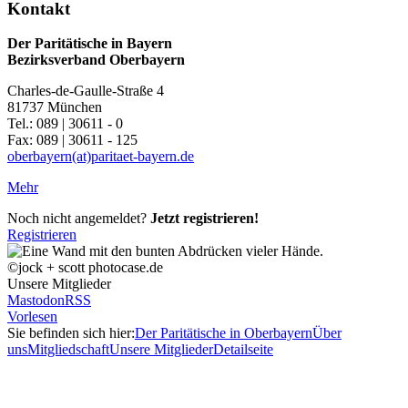
Kontakt
Der Paritätische in Bayern
Bezirksverband Oberbayern
Charles-de-Gaulle-Straße 4
81737 München
Tel.: 089 | 30611 - 0
Fax: 089 | 30611 - 125
oberbayern(at)paritaet-bayern.de
Mehr
Noch nicht angemeldet?
Jetzt registrieren!
Registrieren
©jock + scott photocase.de
Unsere Mitglieder
Mastodon
RSS
Vorlesen
Sie befinden sich hier:
Der Paritätische in Oberbayern
Über
uns
Mitgliedschaft
Unsere Mitglieder
Detailseite