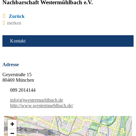
Nachbarschaft Westermühlbach e.V.
Zurück
merken
Kontakt
Adresse
Geyerstraße 15
80469 München
089 2014144
info(at)westermuehlbach.de
http://www.westermuehlbach.de/
+
−