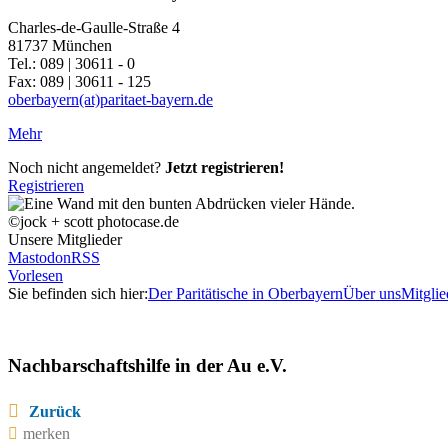
Charles-de-Gaulle-Straße 4
81737 München
Tel.: 089 | 30611 - 0
Fax: 089 | 30611 - 125
oberbayern(at)paritaet-bayern.de
Mehr
Noch nicht angemeldet?
Jetzt registrieren!
Registrieren
©jock + scott photocase.de
Unsere Mitglieder
Mastodon
RSS
Vorlesen
Sie befinden sich hier:
Der Paritätische in Oberbayern
Über uns
Mitglie
Nachbarschaftshilfe in der Au e.V.
Zurück
merken