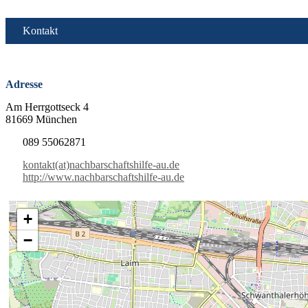
Kontakt
Adresse
Am Herrgottseck 4
81669 München
089 55062871
kontakt(at)nachbarschaftshilfe-au.de
http://www.nachbarschaftshilfe-au.de
+
−