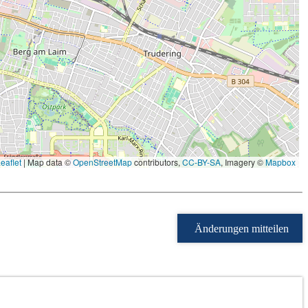
eaflet
|
Map data ©
OpenStreetMap
contributors,
CC-BY-SA
, Imagery ©
Mapbox
Änderungen mitteilen