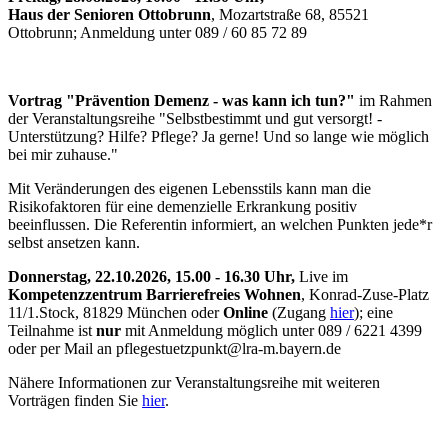
Haus der Senioren Ottobrunn
, Mozartstraße 68, 85521
Ottobrunn; Anmeldung unter 089 / 60 85 72 89
Vortrag "Prävention Demenz - was kann ich tun?"
im Rahmen
der Veranstaltungsreihe "Selbstbestimmt und gut versorgt! -
Unterstützung? Hilfe? Pflege? Ja gerne! Und so lange wie möglich
bei mir zuhause."
Mit Veränderungen des eigenen Lebensstils kann man die
Risikofaktoren für eine demenzielle Erkrankung positiv
beeinflussen. Die Referentin informiert, an welchen Punkten jede*r
selbst ansetzen kann.
Donnerstag, 22.10.2026, 15.00 - 16.30 Uhr,
Live im
Kompetenzzentrum Barrierefreies Wohnen
, Konrad-Zuse-Platz
11/1.Stock, 81829 München oder
Online
(Zugang
hier
); eine
Teilnahme ist
nur
mit Anmeldung möglich unter 089 / 6221 4399
oder per Mail an pflegestuetzpunkt@lra-m.bayern.de
Nähere Informationen zur Veranstaltungsreihe mit weiteren
Vorträgen finden Sie
hier
.