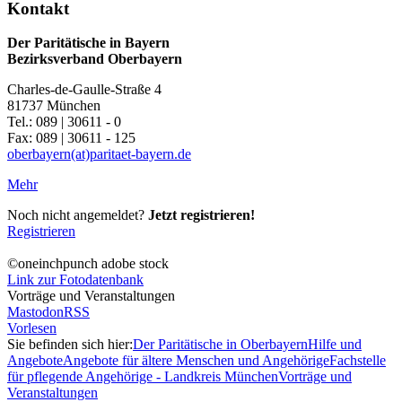
Kontakt
Der Paritätische in Bayern
Bezirksverband Oberbayern
Charles-de-Gaulle-Straße 4
81737 München
Tel.: 089 | 30611 - 0
Fax: 089 | 30611 - 125
oberbayern(at)paritaet-bayern.de
Mehr
Noch nicht angemeldet?
Jetzt registrieren!
Registrieren
©oneinchpunch adobe stock
Link zur Fotodatenbank
Vorträge und Veranstaltungen
Mastodon
RSS
Vorlesen
Sie befinden sich hier:
Der Paritätische in Oberbayern
Hilfe und
Angebote
Angebote für ältere Menschen und Angehörige
Fachstelle
für pflegende Angehörige - Landkreis München
Vorträge und
Veranstaltungen